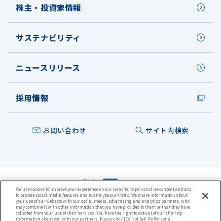
株主・投資家情報
サステナビリティ
ニュースリリース
採用情報
お問い合わせ
サイト内検索
We use cookies to improve your experience on our website, to personalize content and ads,
to provide social media features and to analyze our traffic. We share information about
本ウェブサイトについて
your use of our website with our social media, advertising and analytics partners, who
may combine it with other information that you have provided to them or that they have
プライバシーポリシー
collected from your use of their services. You have the right to opt-out of our sharing
クッキーポリシー
information about you with our partners. Please click [Do Not Sell My Personal