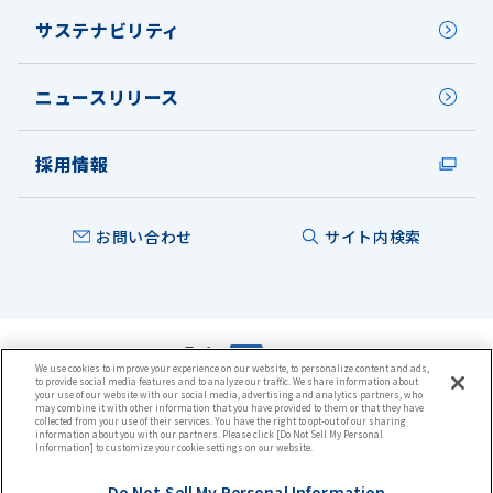
サステナビリティ
ニュースリリース
採用情報
お問い合わせ
サイト内検索
We use cookies to improve your experience on our website, to personalize content and ads,
to provide social media features and to analyze our traffic. We share information about
本ウェブサイトについて
your use of our website with our social media, advertising and analytics partners, who
プライバシーポリシー
may combine it with other information that you have provided to them or that they have
collected from your use of their services. You have the right to opt-out of our sharing
クッキーポリシー
information about you with our partners. Please click [Do Not Sell My Personal
ウェブアクセシビリティ方針
Information] to customize your cookie settings on our website.
サイトマップ
Do Not Sell My Personal Information