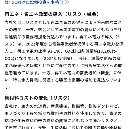
理化に向けた設備投資を本格化
再エネ・省エネ政策の導入（リスク・機会）
当社では、リスクとして再エネ電力の導入による将来的なコス
トの増加、一方、機会として再エネ電力の普及にともなう当社
関連製品の需要増加を見込んでいます。再エネ電力の導入（リ
スク）は、2022年度から電気事業者が提供する再エネ電力を導
入し、再エネ電力比率 93.1%、CO2排出削減量約13,200(t-
CO2)となりました（2024年度実績）。今後、設備更新時の省
エネ設備への促進とともに生産性の向上に努め省エネ化への取
組を進めています。一方、再エネ電力の需要増加（機会）に伴
い、特に水力発電に関連する製品の需要の増加を見込んでいま
す。
原材料コストの変化（リスク）
当社は、主力の水道管、産業機械、樹脂管、鉄製ダクトなど、
モノづくり工程で様々な燃料や原材料を使用しており、資源の
枯渇や化石燃料由来の燃料の変換にともなう高騰がリスクとし
て想定されます。今後、生産活動において燃料の変換や原材料