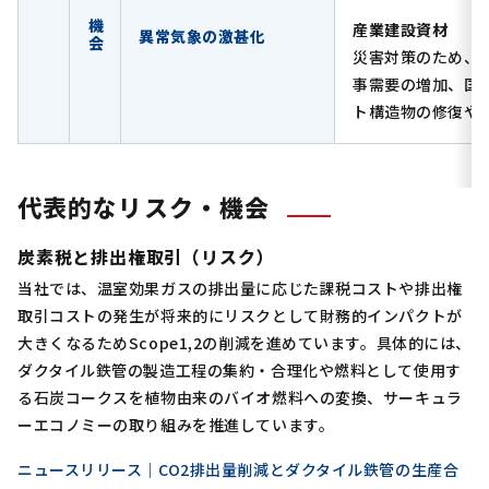
機会
産業建設資材
異常気象の激甚化
災害対策のため、
事需要の増加、国
ト構造物の修復や
代表的なリスク・機会
炭素税と排出権取引（リスク）
当社では、温室効果ガスの排出量に応じた課税コストや排出権
取引コストの発生が将来的にリスクとして財務的インパクトが
大きくなるためScope1,2の削減を進めています。具体的には、
ダクタイル鉄管の製造工程の集約・合理化や燃料として使用す
る石炭コークスを植物由来のバイオ燃料への変換、サーキュラ
ーエコノミーの取り組みを推進しています。
ニュースリリース｜CO2排出量削減とダクタイル鉄管の生産合