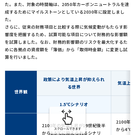
た。また、対象の時間軸は、2050年カーボンニュートラルを達
成するためにマイルストーンとしている2030年に設定しまし
た。
さらに、従来の財務項目と比較する際に気候変動がもたらす影
響度を把握するため、試算可能な項目について財務的な影響額
を試算しました。なお、財務的影響額のリスクを最大化するた
めに各拠点の資産額を「簿価」から「取得時金額」に変更し試
算を行いました。
政策により気温上昇が抑えられ
気温上
る世界
世界観
1.5℃シナリオ
2100年
2100年の気温上昇が19世紀後半
スクロールできます
から4℃
から1.5℃に抑えられるシナリ