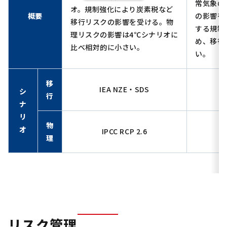
常気象の
オ。規制強化により炭素税など
概要
の影響を
移行リスクの影響を受ける。物
する規制
理リスクの影響は4℃シナリオに
め、移行
比べ相対的に小さい。
い。
移
IEA NZE・SDS
シ
行
ナ
リ
物
オ
IPCC RCP 2.6
理
リスク管理