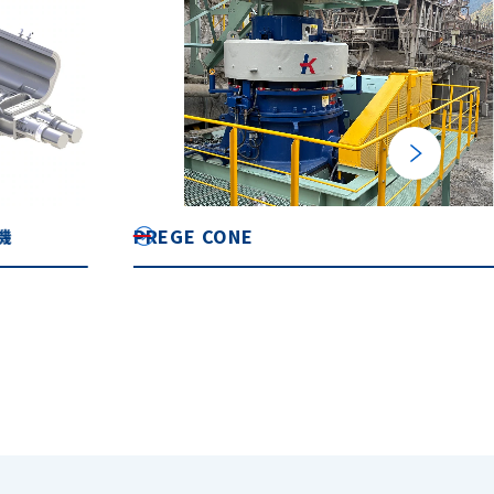
PREGE CONE
エ