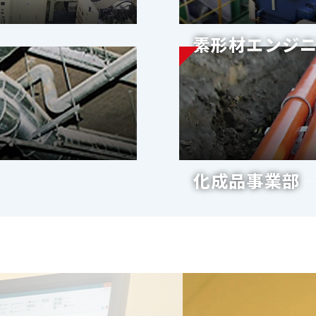
素形材エンジ
化成品事業部