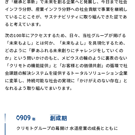
ぎ「継承と革新」で未来を創る企業へと発展し、今日まで社会
インフラ分野、産業インフラ分野への社会貢献で事業を継続し
ていることこそが、サステナビリティに取り組んできた証であ
ると考えています。
次の100年にアクセスするため、日々、当社グループが掲げる
「未来もよし」とは何か、「未来もよし」を具現化するため、
どのように「夢あふれる未来創りにチャレンジをしていくの
か」という問いかけのもと、メビウスの輪のように裏表のない
「クリモトの機能提供」と「お客様との価値共創」の循環で社
会課題の解決システムを提供するトータルソリューション企業
に変革し、持続可能な社会の実現に「かけがえのない存在」と
なれるよう取り組んでまいります。
1909
創成期
年
クリモトグループの幕開け 水道産業の成長とともに