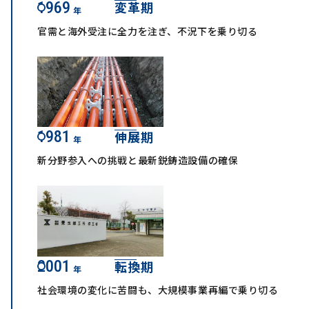
1969
変革期
年
官需と海外受注に全力を注ぎ、不況下を乗り切る
1981
伸展期
年
新分野参入への挑戦と最新鋭鋳造設備の確保
2001
転換期
年
社会環境の変化に苦闘も、大規模事業再編で乗り切る