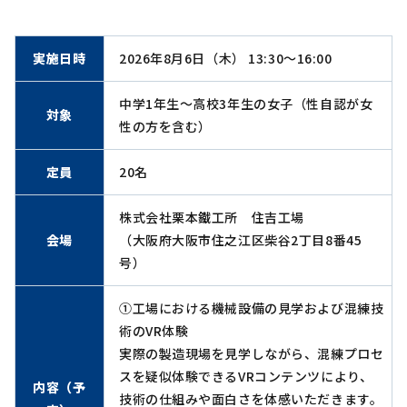
実施日時
2026年8月6日（木） 13:30〜16:00
中学1年生～高校3年生の女子（性自認が女
対象
性の方を含む）
定員
20名
株式会社栗本鐵工所 住吉工場
会場
（大阪府大阪市住之江区柴谷2丁目8番45
号）
①工場における機械設備の見学および混練技
術のVR体験
実際の製造現場を見学しながら、混練プロセ
スを疑似体験できるVRコンテンツにより、
内容（予
技術の仕組みや面白さを体感いただきます。