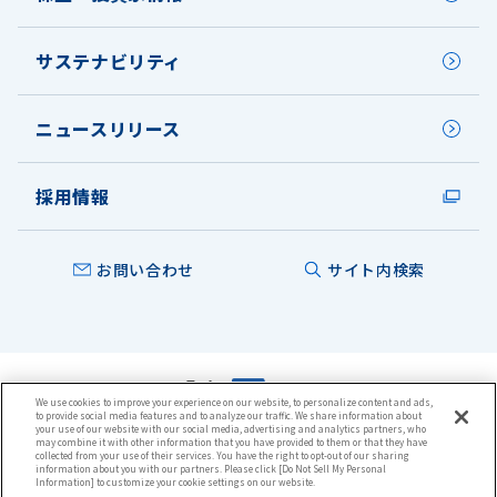
サステナビリティ
ニュースリリース
採用情報
お問い合わせ
サイト内検索
We use cookies to improve your experience on our website, to personalize content and ads,
to provide social media features and to analyze our traffic. We share information about
本ウェブサイトについて
your use of our website with our social media, advertising and analytics partners, who
may combine it with other information that you have provided to them or that they have
プライバシーポリシー
collected from your use of their services. You have the right to opt-out of our sharing
クッキーポリシー
information about you with our partners. Please click [Do Not Sell My Personal
ウェブアクセシビリティ方針
Information] to customize your cookie settings on our website.