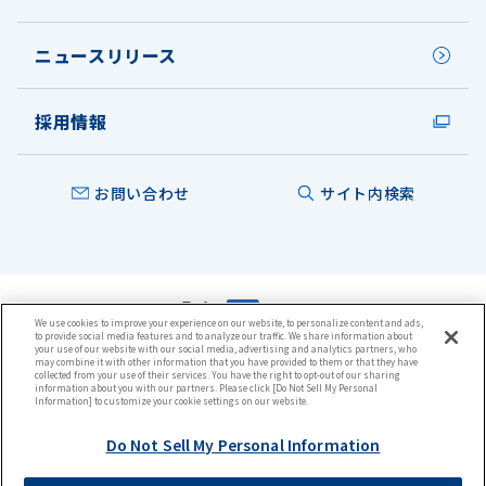
ニュースリリース
採用情報
お問い合わせ
サイト内検索
We use cookies to improve your experience on our website, to personalize content and ads,
to provide social media features and to analyze our traffic. We share information about
本ウェブサイトについて
your use of our website with our social media, advertising and analytics partners, who
may combine it with other information that you have provided to them or that they have
プライバシーポリシー
collected from your use of their services. You have the right to opt-out of our sharing
クッキーポリシー
information about you with our partners. Please click [Do Not Sell My Personal
ウェブアクセシビリティ方針
Information] to customize your cookie settings on our website.
サイトマップ
Do Not Sell My Personal Information