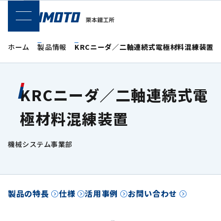
SPメニュー
ホーム
製品情報
KRCニーダ／二軸連続式電極材料混練装置
KRCニーダ／二軸連続式電
極材料混練装置
機械システム事業部
製品の特長
仕様
活用事例
お問い合わせ