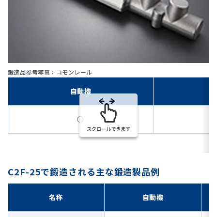
鍛造品参考写真：コモンレール
自動機
○
スクロールできます
C2F-25で鍛造される主な鍛造製品例
名称
自動機