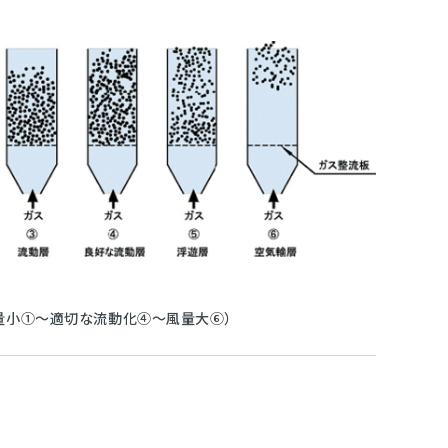
量小①～適切な流動化④～風量大⑥）