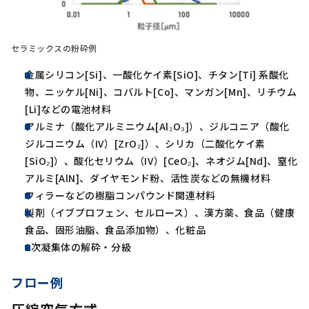
セラミックスの粉砕例
金属シリコン[Si]、一酸化ケイ素[SiO]、チタン[Ti] 系酸化
物、ニッケル[Ni]、コバルト[Co]、マンガン[Mn]、リチウム
[Li]などの電池材料
アルミナ（酸化アルミニウム[Al₂O₃]）、ジルコニア（酸化
ジルコニウム（IV）[ZrO₂]）、シリカ（二酸化ケイ素
[SiO₂]）、酸化セリウム（IV）[CeO₂]、ネオジム[Nd]、窒化
アルミ[AlN]、ダイヤモンド粉、活性炭などの無機材料
フィラーなどの樹脂コンパウンド関連材料
製剤（イブプロフェン、セルロース）、漢方薬、食品（健康
食品、固形油脂、食品添加物）、化粧品
2次凝集体の解砕・分級
フロー例