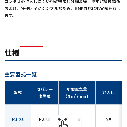
コンタミの混入しにくい粉砕機構と分解清掃しやすい機械構造
および、操作因子がシンプルなため、GMP対応にも実績を有し
ます。
仕様
主要型式一覧
セパレー
所要空気量
型式
能力比
タ型式
（Nm³/min）
KJ 25
KA 50
1.6
0.5