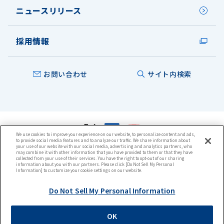
ニュースリリース
採用情報
お問い合わせ
サイト内検索
We use cookies to improve your experience on our website, to personalize content and ads,
to provide social media features and to analyze our traffic. We share information about
本ウェブサイトについて
your use of our website with our social media, advertising and analytics partners, who
プライバシーポリシー
may combine it with other information that you have provided to them or that they have
collected from your use of their services. You have the right to opt-out of our sharing
クッキーポリシー
information about you with our partners. Please click [Do Not Sell My Personal
ウェブアクセシビリティ方針
Information] to customize your cookie settings on our website.
サイトマップ
Do Not Sell My Personal Information
OK
Copyright © 2014-2026 KURIMOTO, LTD. All rights reserved.