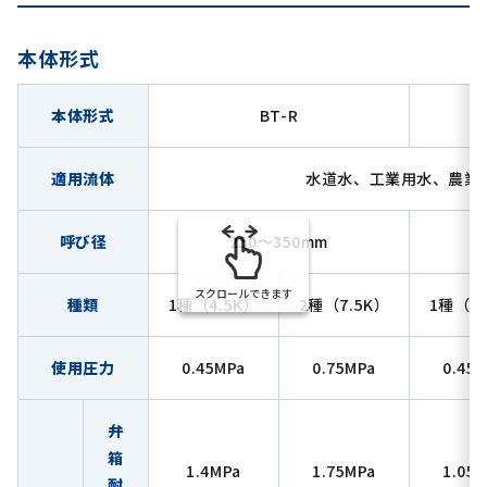
本体形式
本体形式
BT-R
適用流体
水道水、工業用水、農業
呼び径
250～350mm
スクロールできます
種類
1種（4.5K）
2種（7.5K）
1種（4.
使用圧力
0.45MPa
0.75MPa
0.45
弁
箱
1.4MPa
1.75MPa
1.05
耐