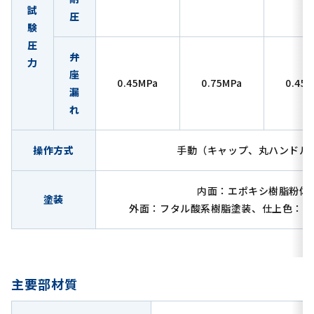
試
圧
験
圧
弁
力
座
0.45MPa
0.75MPa
0.45
漏
れ
操作方式
手動（キャップ、丸ハンドル
内面：エポキシ樹脂粉体
塗装
外面：フタル酸系樹脂塗装、仕上色：マンセル
主要部材質